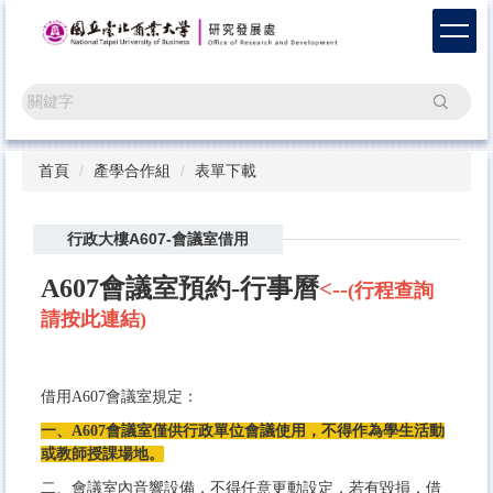
跳
到
主
要
搜尋
內
容
區
首頁
產學合作組
表單下載
行政大樓A607-會議室借用
A607會議室預約-行事曆
<--
(行程查詢
請按此連結)
借用A607會議室規定：
一、A607會議室僅供行政單位會議使用，不得作為學生活動
或教師授課場地。
二、會議室內音響設備，不得任意更動設定，若有毀損，借