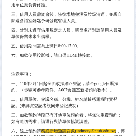
用單位應負責修護。
三、借用人員需於會後，恢復場地整潔及垃圾清運，並親自
歸還會議室鑰匙予研發處管理人員。
四、針對未遵守借用規定之人員，研發處得對該借用人員及
單位保留未來出借權。
五、借用期間需為上班日8:00-17:00。
六、如欲使用投影機，請自備HDMI轉接線。
注意事項：
一、110年3月1日起全面改採網路登記，請至google日曆預
約。（步驟可參考附件、A607會議室新增預約教學）。
二、借用單位、會議名稱、分機、姓名請於標題欄詳實登
記。(未詳實登記者視同未登記成功)
三、如欲預約時段已有其他單位預約者，將無法重覆預約；
如有迫切需求，請逕行與該單位協調調整。
六、線上預約請
務必新增邀請對象
(industry@ntub.edu.tw)
，傳