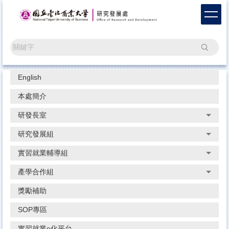
跳
到
主
要
搜尋
內
容
區
English
本處簡介
研發長室
研究發展組
實習就業輔導組
產學合作組
獎勵補助
SOP專區
實習就業e化平台