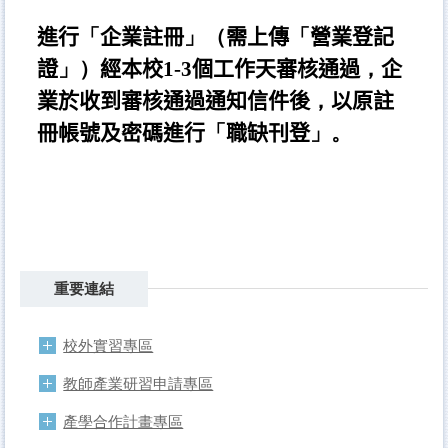
進行
「
企業註冊
」（
需上傳
「
營業登記
證
」）
經本校
1-3
個工作天審核通過
，
企
業於收到審核通過通知信件後
，
以原註
冊帳號及密碼進行
「
職缺刊登
」。
重要連結
校外實習專區
教師產業研習申請專區
產學合作計畫專區