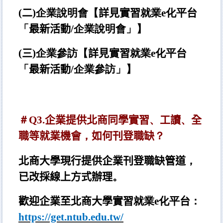
(
二
)
企業說明會【
詳見實習
就業e化平
台
「
最新活動
/
企業說明會」】
(
三
)
企業參訪【
詳見實習
就業e化平
台
「
最新活動
/
企業參訪」】
＃Q3.
企業提供北商同學實習
、
工讀
、
全
職等就業機會
，
如何刊登職缺
？
北商大學現行提供企業刊登職缺管道
，
已改採線上方式辦理
。
歡迎企業至北商大學實習
就業e化平
台
：
https://get.ntub.edu.tw/