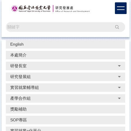
跳
到
主
要
搜尋
內
容
區
English
本處簡介
研發長室
研究發展組
實習就業輔導組
產學合作組
獎勵補助
SOP專區
實習就業e化平台