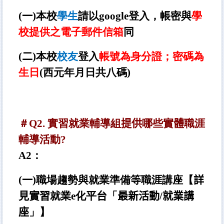
(
一
)
本校
學生
請以google登入，帳密與
學
校提供之電子郵件信箱
同
(
二
)
本校
校友
登入
帳號為身分證；密碼為
生日
(
西元年月日共八碼)
＃Q2. 實習就業輔導組
提供
哪些
實體
職涯
輔導活動?
A2
：
(
一
)
職場趨勢與就業準備等職涯講座【
詳
見實習
就業e化平
台
「
最新活動
/
就業講
座
」】