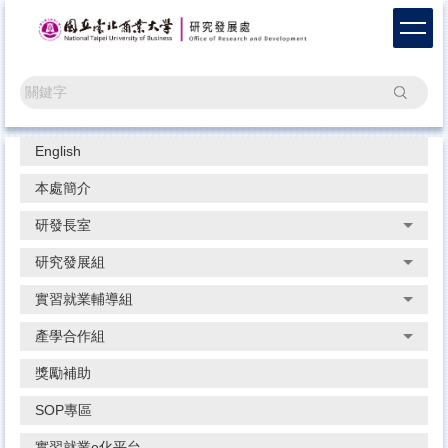
跳
到
主
要
搜尋
內
容
區
English
本處簡介
研發長室
研究發展組
實習就業輔導組
產學合作組
獎勵補助
SOP專區
實習就業e化平台