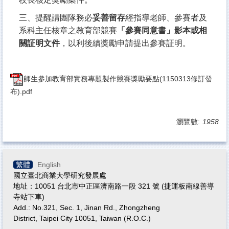
三、提醒請團隊務必
妥善留存
經指導老師、參賽者及
系科主任核章之教育部競賽
「參賽同意書」影本或相
關証明文件
，以利後續獎勵申請提出參賽証明。
師生參加教育部實務專題製作競賽獎勵要點(1150313修訂發
布).pdf
瀏覽數:
1958
繁體
English
國立臺北商業大學研究發展處
地址：10051 台北市中正區濟南路一段 321 號 (捷運板南線善導
寺站下車)
Add.: No.321, Sec. 1, Jinan Rd., Zhongzheng
District, Taipei City 10051, Taiwan (R.O.C.)