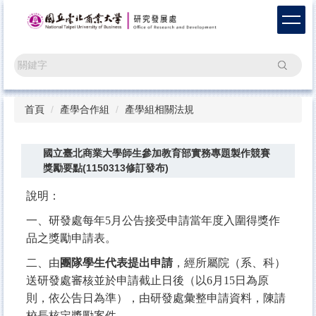
跳
到
主
要
搜尋
內
容
區
首頁
產學合作組
產學組相關法規
國立臺北商業大學師生參加教育部實務專題製作競賽
獎勵要點(1150313修訂發布)
說明：
一、研發處每年5月公告接受申請當年度入圍得獎作
品之獎勵申請表。
二、由
團隊學生代表提出申請
，經所屬院（系、科）
送研發處審核並於申請截止日後（以6月15日為原
則，依公告日為準），由研發處彙整申請資料，陳請
校長核定獎勵案件。