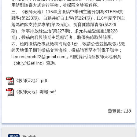
用隨到隨審方式進行審稿，並採匿名雙審程序。
三、《教師天地》115年度徵稿中季刊主題分別為STEAM實
踐學(第223期)、自動共好自主學(第224期)，116年度季刊主
題為教師支持展專業(第225期)、食育健體躍青春(第226
期)、淨零排放綠生活(第227期)、多元共融愛無距(第228
期)，投稿內容與該期主題相近者，將優先錄取於該季。
四、檢附徵稿啟事及徵稿海報各1份，敬請公告並協助張貼教
師天地電子期刊徵稿文宣海報，投稿請寄至本刊電子郵件：
tiec.research22@gmail.com，相關資訊請至教師天地網頁
（bit.ly/42etHnz）查詢。
《教師天地》.pdf
《教師天地》海報.pdf
瀏覽數:
118
繁體
English