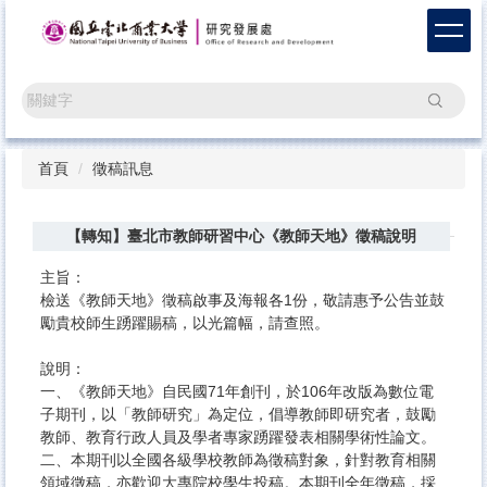
跳
到
主
要
搜尋
內
容
區
首頁
徵稿訊息
【轉知】臺北市教師研習中心《教師天地》徵稿說明
主旨：
檢送《教師天地》徵稿啟事及海報各1份，敬請惠予公告並鼓
勵貴校師生踴躍賜稿，以光篇幅，請查照。
說明：
一、《教師天地》自民國71年創刊，於106年改版為數位電
子期刊，以「教師研究」為定位，倡導教師即研究者，鼓勵
教師、教育行政人員及學者專家踴躍發表相關學術性論文。
二、本期刊以全國各級學校教師為徵稿對象，針對教育相關
領域徵稿，亦歡迎大專院校學生投稿。本期刊全年徵稿，採