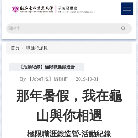
跳
到
主
要
搜尋
內
容
區
首頁
職涯特派員
【活動紀錄】極限職涯鍛造營
By 【Job好找】編輯群 ｜ 2019-10-31
那年暑假，我在龜
山與你相遇
極限職涯鍛造營-
活動紀錄