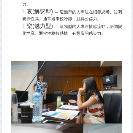
力。
l
哀(
解惑型)
→ 這類型的人專注在細節思考、語調
規律性高。通常遇事較冷靜，且具公信力。
l
樂(
魅力型)
→ 這類型的人專注情感流動，語調變
化性高。通常性格較熱情，有豐富的感染力。