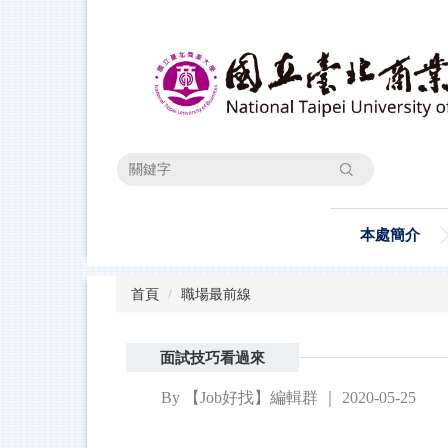
跳
到
主
要
內
容
區
搜尋
本處簡介
首頁
職場最前線
面試技巧看過來
By 【Job好找】編輯群 ｜ 2020-05-25