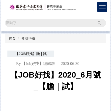
跳
到
主
要
搜尋
內
容
區
首頁
各期刊物
【JOB好找】膽｜試
By 【Job好找】編輯群 ｜ 2020-06-30
【JOB好找】2020_6月號
_【膽｜試】